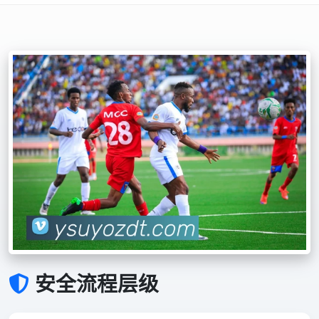
安全流程层级