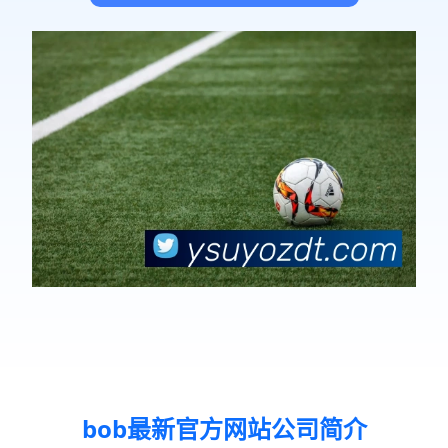
bob最新官方网站公司简介