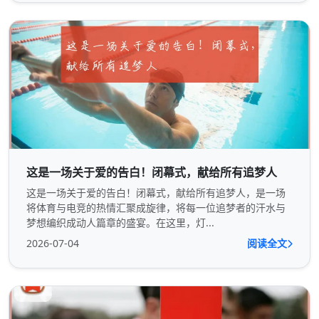
这是一场关于爱的告白！闭幕式，献给所有追梦人
这是一场关于爱的告白！闭幕式，献给所有追梦人，是一场
将体育与电竞的热情汇聚成旋律，将每一位追梦者的汗水与
梦想编织成动人篇章的盛宴。在这里，灯...
2026-07-04
阅读全文