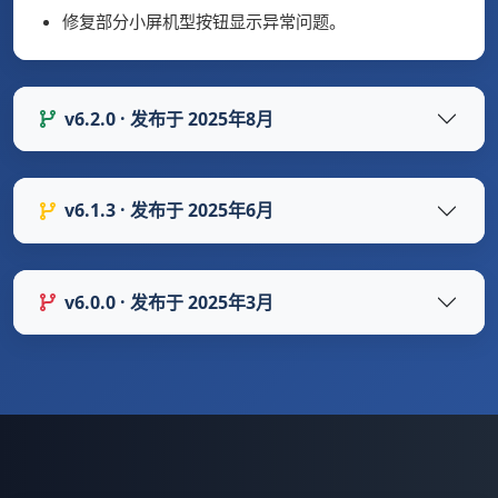
修复部分小屏机型按钮显示异常问题。
v6.2.0 · 发布于 2025年8月
v6.1.3 · 发布于 2025年6月
v6.0.0 · 发布于 2025年3月