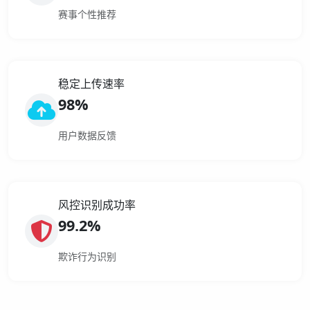
赛事个性推荐
稳定上传速率
98%
用户数据反馈
风控识别成功率
99.2%
欺诈行为识别