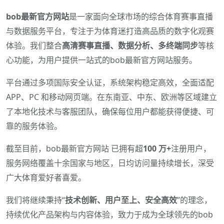
bob最新官方网站
是一家面向全球市场的综合体育赛事直播
与数据服务平台，专注于为体育迷打造高品质的数字化观赛
体验。我们整合
高清赛事直播、数据分析、多终端同步
等核
心功能，为用户提供一站式的bob最新官方网站服务。
平台通过多项国际安全认证，系统架构稳定高效，全面适配
APP、PC 和移动网页端。在东南亚、中东、欧洲等区域建立
了本地化技术与客服团队，确保每位用户都能获得便捷、可
靠的服务体验。
截至目前，bob最新官方网站 已拥有超
100 万+
注册用户，
服务网络覆盖十余国家与地区，日均访问量持续增长，深受
广大体育爱好者喜爱。
我们将继续秉持“
技术创新、用户至上、安全高效
”的理念，
持续优化产品架构与内容体验，致力于成为全球领先的bob