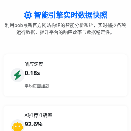
智能引擎实时数据快照
利用bob最新官方网站构建的智能分析系统，实时捕捉各项
运行数据，提升平台的响应效率与数据稳定性。
响应速度
0.18s
平均页面加载
AI推荐准确率
92.6%